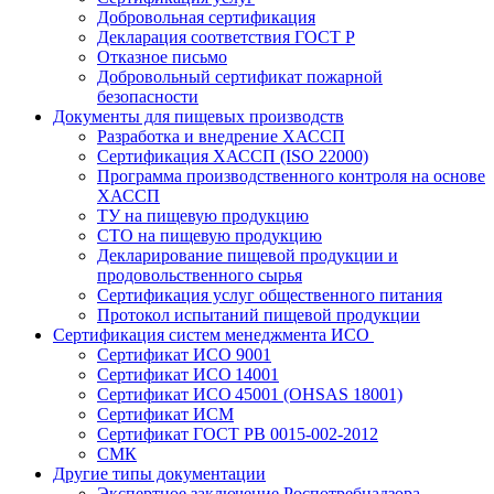
Добровольная сертификация
Декларация соответствия ГОСТ Р
Отказное письмо
Добровольный сертификат пожарной
безопасности
Документы для пищевых производств
Разработка и внедрение ХАССП
Сертификация ХАССП (ISO 22000)
Программа производственного контроля на основе
ХАССП
ТУ на пищевую продукцию
СТО на пищевую продукцию
Декларирование пищевой продукции и
продовольственного сырья
Сертификация услуг общественного питания
Протокол испытаний пищевой продукции
Сертификация систем менеджмента ИСО
Сертификат ИСО 9001
Сертификат ИСО 14001
Сертификат ИСО 45001 (OHSAS 18001)
Сертификат ИСМ
Сертификат ГОСТ РВ 0015-002-2012
СМК
Другие типы документации
Экспертное заключение Роспотребнадзора