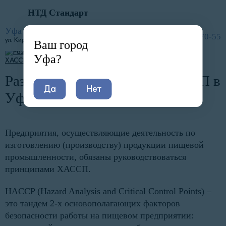
НТД Стандарт
Главная
Услуги
Документы для пищевых производств
Разработка и внедрение ХАССП
Уфа
8 (800) 600-70-55
ул. ​​Кирова, 52
Ваш город
Уфа?
Разработка и внедрение ХАССП в
Да
Нет
Уфе
Предприятия, осуществляющие деятельность по
изготовлению (производству) продукции пищевой
промышленности, обязаны руководствоваться
принципами ХАССП.
HACCP (Hazard Analysis and Critical Control Points) –
это тандем 2-х основополагающих факторов
безопасности работы на пищевом предприятии: