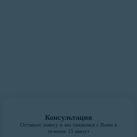
оформления документации
максимально удобным и
быстрым для Вас»
У вас есть замечания или предложения?
Мы всегда готовы выслушать.
Написать руководителю
Консультация
Оставьте заявку и мы свяжемся с Вами в
течение 15 минут