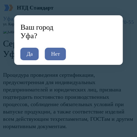
НТД Стандарт
Главная
Услуги
Сертификация по отраслям
Сертификация производства
Уфа
8 (800) 600-70-55
ул. ​​Кирова, 52
Ваш город
Уфа?
Сертификация производства в
Уфе
Да
Нет
Процедура проведения сертификации,
предусмотренная для индивидуальных
предпринимателей и юридических лиц, призвана
подтвердить постоянство производственных
процессов, соблюдение обязательных условий при
выпуске продукции, а также соответствие изделий
всем действующим техрегламентам, ГОСТам и другим
нормативным документам.