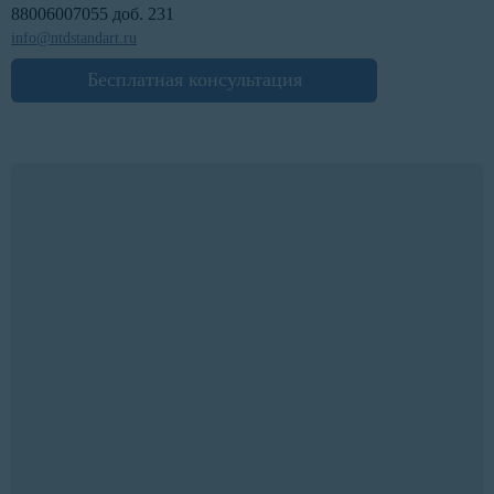
88006007055 доб. 231
info@ntdstandart.ru
Бесплатная консультация