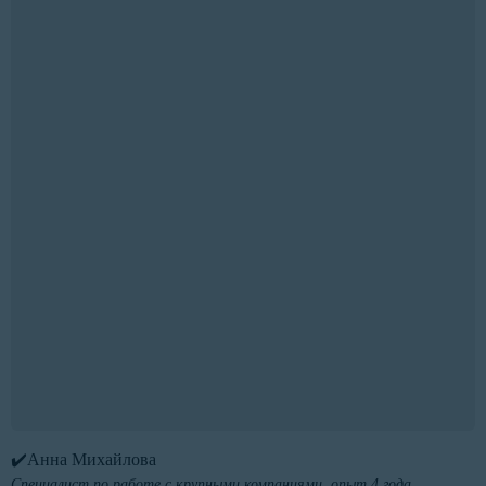
✔️Анна Михайлова
Специалист по работе с крупными компаниями, опыт 4 года.