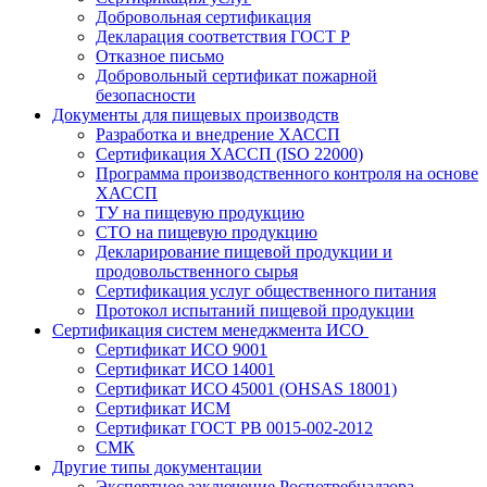
Добровольная сертификация
Декларация соответствия ГОСТ Р
Отказное письмо
Добровольный сертификат пожарной
безопасности
Документы для пищевых производств
Разработка и внедрение ХАССП
Сертификация ХАССП (ISO 22000)
Программа производственного контроля на основе
ХАССП
ТУ на пищевую продукцию
СТО на пищевую продукцию
Декларирование пищевой продукции и
продовольственного сырья
Сертификация услуг общественного питания
Протокол испытаний пищевой продукции
Сертификация систем менеджмента ИСО
Сертификат ИСО 9001
Сертификат ИСО 14001
Сертификат ИСО 45001 (OHSAS 18001)
Сертификат ИСМ
Сертификат ГОСТ РВ 0015-002-2012
СМК
Другие типы документации
Экспертное заключение Роспотребнадзора