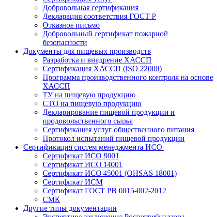
Добровольная сертификация
Декларация соответствия ГОСТ Р
Отказное письмо
Добровольный сертификат пожарной
безопасности
Документы для пищевых производств
Разработка и внедрение ХАССП
Сертификация ХАССП (ISO 22000)
Программа производственного контроля на основе
ХАССП
ТУ на пищевую продукцию
СТО на пищевую продукцию
Декларирование пищевой продукции и
продовольственного сырья
Сертификация услуг общественного питания
Протокол испытаний пищевой продукции
Сертификация систем менеджмента ИСО
Сертификат ИСО 9001
Сертификат ИСО 14001
Сертификат ИСО 45001 (OHSAS 18001)
Сертификат ИСМ
Сертификат ГОСТ РВ 0015-002-2012
СМК
Другие типы документации
Экспертное заключение Роспотребнадзора