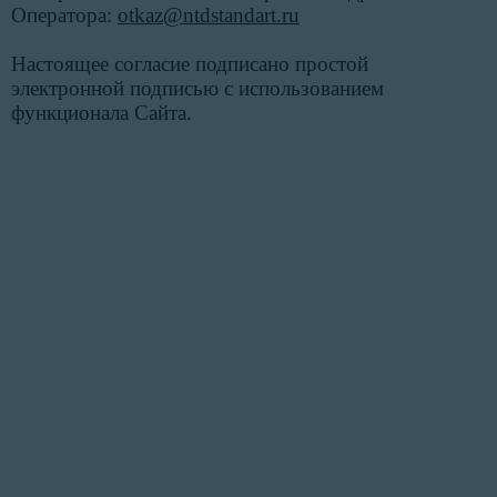
Оператора:
otkaz@ntdstandart.ru
Настоящее согласие подписано простой
электронной подписью с использованием
функционала Сайта.
«Наша цель — сделать процесс
оформления документации
максимально удобным и
быстрым для Вас»
У вас есть замечания или предложения?
Мы всегда готовы выслушать.