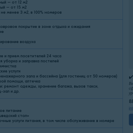
ый – от 12 м2
ый – от 15 м2
 не менее 3 м2, в 100% номеров
ковровое покрытие в зоне отдыха и ожидания
ие
ирование воздуха
е и прием посетителей 24 часа
я уборка и заправка постелей
химчистка
кие услуги
ренажерного зала и бассейна (для гостиниц от 50 номеров)
✔
рой помощи, аптечка
Ве
и: ремонт одежды, хранение багажа, вызов такси,
сф
-зал и др.
ур
8
in
ое питание
шведский стол»
очные услуги питания, в том числе обслуживание в номере