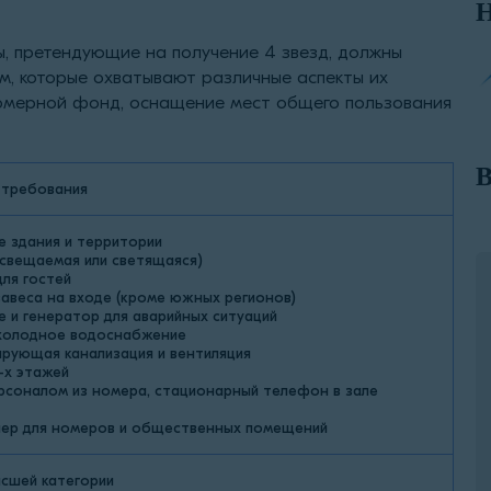
Н
ы, претендующие на получение 4 звезд, должны
, которые охватывают различные аспекты их
номерной фонд, оснащение мест общего пользования
В
 требования
 здания и территории
освещаемая или светящаяся)
для гостей
завеса на входе (кроме южных регионов)
 и генератор для аварийных ситуаций
 холодное водоснабжение
рующая канализация и вентиляция
-х этажей
ерсоналом из номера, стационарный телефон в зале
ер для номеров и общественных помещений
сшей категории