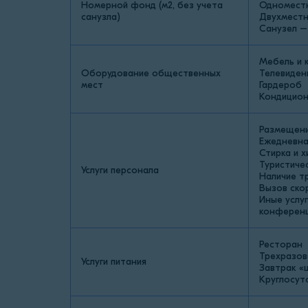
Номерной фонд (м2, без учета
Одноместн
санузла)
Двухместн
Санузел –
Мебель и 
Оборудование общественных
Телевиден
мест
Гардероб
Кондицион
Размещени
Ежедневна
Стирка и 
Туристичес
Услуги персонала
Наличие т
Вызов ско
Иные услуг
конференц
Ресторан
Трехразов
Услуги питания
Завтрак «
Круглосут