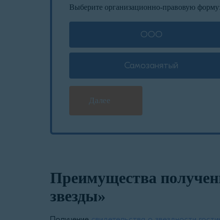
Выберите организационно-правовую форму
ООО
Самозанятый
Далее
Преимущества получени
звезды»
Получение
свидетельства о звездности гости