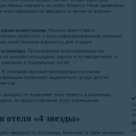
щественно повлиять на успех бизнеса. Ниже приведены
м классификация на звездность является важным
скими агентствами.
Многие агентства и
читают работать с классифицированными отелями,
ко качественные варианты для отдыха;
гостиницы.
Прохождение классификации на
 на онлайн-площадках, картах и путеводителях, а
 рекламы в социальных сетях;
.
В условиях высокой конкуренции на рынке
сификации позволяет выделиться среди других
иентов.
о звездности позволяет участвовать в различных
✔
дерах на предоставление услуг размещения.
Сп
го
вн
 отеля «4 звезды»
8
in
го звездность гостиницы, включает в себя несколько