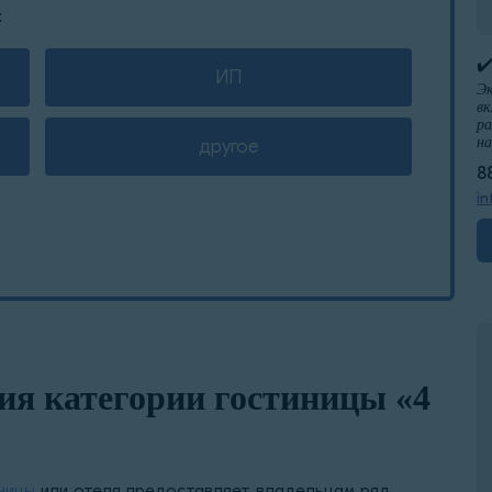
:
✔
ИП
Эк
вк
ра
н
другое
8
in
я категории гостиницы «4
ницы
или отеля предоставляет владельцам ряд