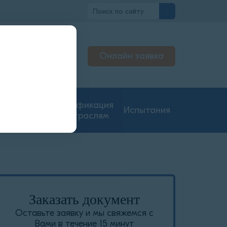
о
Онлайн заявка
тируем
ерах
гие типы
Сертификация
Испытания
ментации
по отраслям
Заказать документ
Оставьте заявку и мы свяжемся с
Вами в течение 15 минут