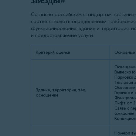
Согласно российским стандартам, гостиниц
соответствовать определенным требованиям
функционирования: здание и территория, 
и предоставляемые услуги.
Критерий оценки
Основные
Освещение
Вывеска (
Парковка 
Тепловая 
Освещение
Здание, территория, тех.
Горячее и
оснащение
Функциони
Лифт от 2
Связь с п
ожидания
Кондицион
Номера вы