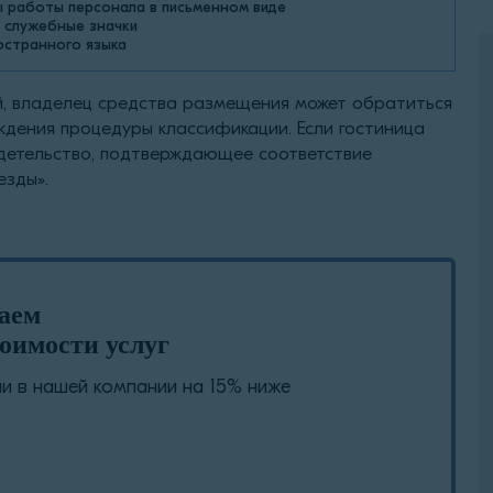
 работы персонала в письменном виде
 служебные значки
остранного языка
, владелец средства размещения может обратиться
дения процедуры классификации. Если гостиница
идетельство, подтверждающее соответствие
езды».
лаем
оимости услуг
 в нашей компании на 15% ниже