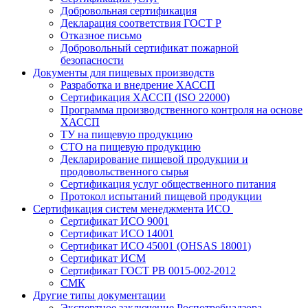
Добровольная сертификация
Декларация соответствия ГОСТ Р
Отказное письмо
Добровольный сертификат пожарной
безопасности
Документы для пищевых производств
Разработка и внедрение ХАССП
Сертификация ХАССП (ISO 22000)
Программа производственного контроля на основе
ХАССП
ТУ на пищевую продукцию
СТО на пищевую продукцию
Декларирование пищевой продукции и
продовольственного сырья
Сертификация услуг общественного питания
Протокол испытаний пищевой продукции
Сертификация систем менеджмента ИСО
Сертификат ИСО 9001
Сертификат ИСО 14001
Сертификат ИСО 45001 (OHSAS 18001)
Сертификат ИСМ
Сертификат ГОСТ РВ 0015-002-2012
СМК
Другие типы документации
Экспертное заключение Роспотребнадзора