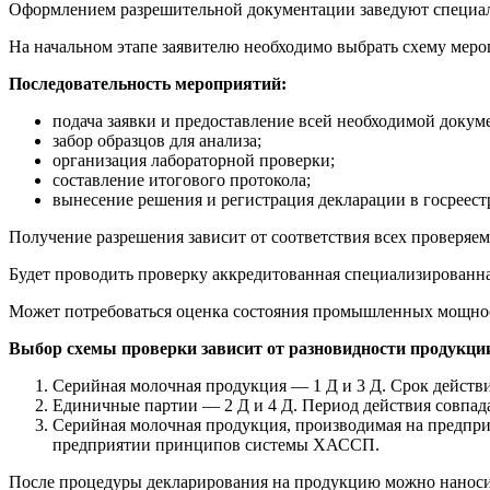
Оформлением разрешительной документации заведуют специал
На начальном этапе заявителю необходимо выбрать схему меро
Последовательность мероприятий:
подача заявки и предоставление всей необходимой докум
забор образцов для анализа;
организация лабораторной проверки;
составление итогового протокола;
вынесение решения и регистрация декларации в госреест
Получение разрешения зависит от соответствия всех проверяе
Будет проводить проверку аккредитованная специализированна
Может потребоваться оценка состояния промышленных мощнос
Выбор схемы проверки зависит от разновидности продукции
Серийная молочная продукция — 1 Д и 3 Д. Срок действи
Единичные партии — 2 Д и 4 Д. Период действия совпада
Серийная молочная продукция, производимая на предпри
предприятии принципов системы ХАССП.
После процедуры декларирования на продукцию можно наноси