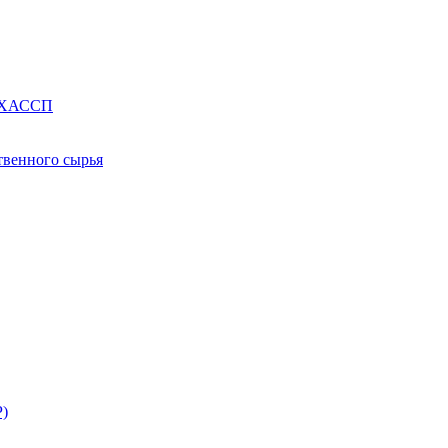
е ХАССП
твенного сырья
Р)