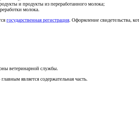
одукты и продукты из переработанного молока;
реработки молока.
тся
государственная регистрация
. Оформление свидетельства, ко
роны ветеринарной службы.
 главным является содержательная часть.