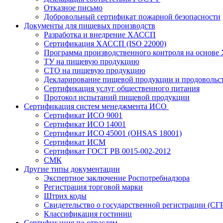
Отказное письмо
Добровольный сертификат пожарной безопасности
Документы для пищевых производств
Разработка и внедрение ХАССП
Сертификация ХАССП (ISO 22000)
Программа производственного контроля на основ
ТУ на пищевую продукцию
СТО на пищевую продукцию
Декларирование пищевой продукции и продовольс
Сертификация услуг общественного питания
Протокол испытаний пищевой продукции
Сертификация систем менеджмента ИСО
Сертификат ИСО 9001
Сертификат ИСО 14001
Сертификат ИСО 45001 (OHSAS 18001)
Сертификат ИСМ
Сертификат ГОСТ РВ 0015-002-2012
СМК
Другие типы документации
Экспертное заключение Роспотребнадзора
Регистрация торговой марки
Штрих коды
Свидетельство о государственной регистрации (СГ
Классификация гостиниц
Сертификация по отраслям