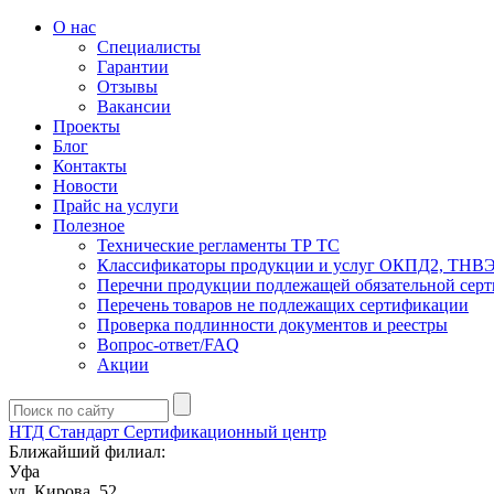
О нас
Специалисты
Гарантии
Отзывы
Вакансии
Проекты
Блог
Контакты
Новости
Прайс на услуги
Полезное
Технические регламенты ТР ТС
Классификаторы продукции и услуг ОКПД2, ТНВ
Перечни продукции подлежащей обязательной сер
Перечень товаров не подлежащих сертификации
Проверка подлинности документов и реестры
Вопрос-ответ/FAQ
Акции
НТД Стандарт
Сертификационный центр
Ближайший филиал:
Уфа
ул. ​​Кирова, 52