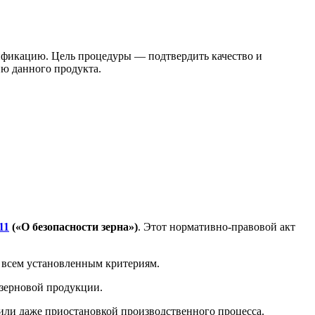
тификацию. Цель процедуры — подтвердить качество и
ию данного продукта.
11
(«О безопасности зерна»)
. Этот нормативно-правовой акт
а всем установленным критериям.
 зерновой продукции.
или даже приостановкой производственного процесса.