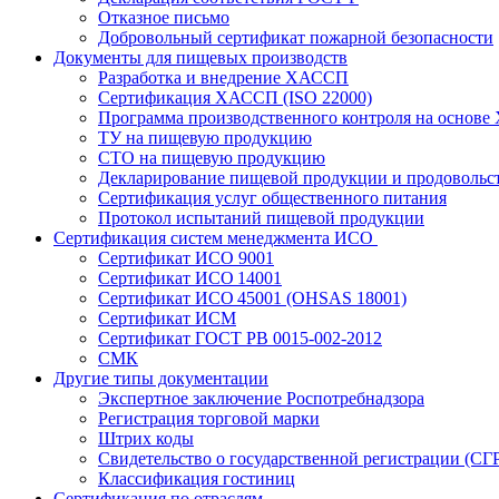
Отказное письмо
Добровольный сертификат пожарной безопасности
Документы для пищевых производств
Разработка и внедрение ХАССП
Сертификация ХАССП (ISO 22000)
Программа производственного контроля на основ
ТУ на пищевую продукцию
СТО на пищевую продукцию
Декларирование пищевой продукции и продовольс
Сертификация услуг общественного питания
Протокол испытаний пищевой продукции
Сертификация систем менеджмента ИСО
Сертификат ИСО 9001
Сертификат ИСО 14001
Сертификат ИСО 45001 (OHSAS 18001)
Сертификат ИСМ
Сертификат ГОСТ РВ 0015-002-2012
СМК
Другие типы документации
Экспертное заключение Роспотребнадзора
Регистрация торговой марки
Штрих коды
Свидетельство о государственной регистрации (СГ
Классификация гостиниц
Сертификация по отраслям