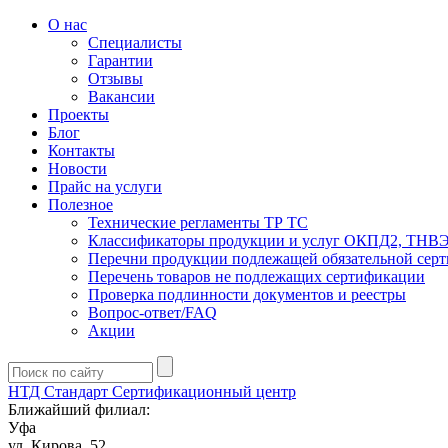
О нас
Специалисты
Гарантии
Отзывы
Вакансии
Проекты
Блог
Контакты
Новости
Прайс на услуги
Полезное
Технические регламенты ТР ТС
Классификаторы продукции и услуг ОКПД2, ТНВ
Перечни продукции подлежащей обязательной сер
Перечень товаров не подлежащих сертификации
Проверка подлинности документов и реестры
Вопрос-ответ/FAQ
Акции
НТД Стандарт
Сертификационный центр
Ближайший филиал:
Уфа
ул. ​​Кирова, 52