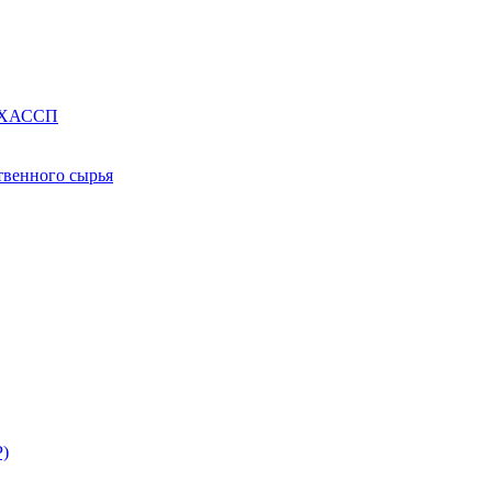
е ХАССП
твенного сырья
Р)