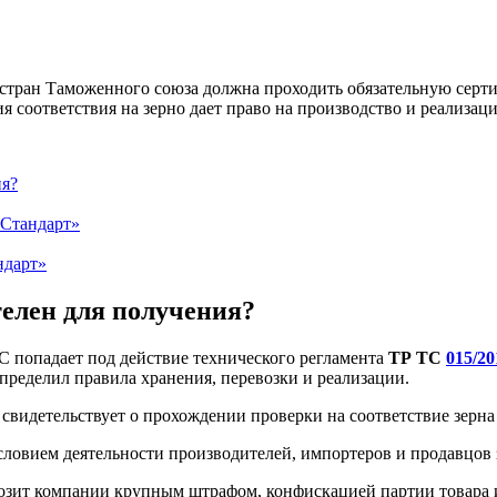
и стран Таможенного союза должна проходить обязательную сер
я соответствия на зерно дает право на производство и реализац
ия?
 Стандарт»
ндарт»
телен для получения?
С попадает под действие технического регламента
ТР ТС
015/20
 определил правила хранения, перевозки и реализации.
, свидетельствует о прохождении проверки на соответствие зерн
словием деятельности производителей, импортеров и продавцов
озит компании крупным штрафом, конфискацией партии товара 