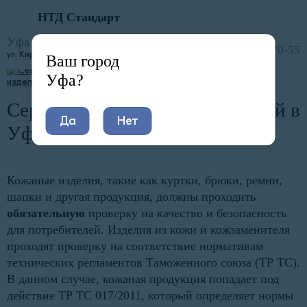
НТД Стандарт
Главная
Услуги
Сертификация по отраслям
Легкая промышленность
Сертификация кожаных изделий
Уфа
8 (800) 600-70-55
ул. ​​Кирова, 52
Ваш город
Уфа?
Сертификация кожаных изделий в
Да
Нет
Уфе
Кожаные изделия, такие как куртки, брюки, ремни,
шапки и другая продукция, должны проходить
обязательную
проверку на качество и безопасность
для потребителей. Изделия из кожи и кожзаменителя
проходят проверку на соответствие нормативам
технических регламентов Таможенного союза (ТР ТС).
В данном случае, кожаная продукция попадает под
действие ТР ТС 017/2011, который определяет нормы