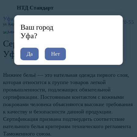
НТД Стандарт
Главная
Услуги
Сертификация по отраслям
Легкая промышленность
Сертификация нижнего белья
Уфа
8 (800) 600-70-55
ул. ​​Кирова, 52
Ваш город
Уфа?
Сертификация нижнего белья в
Уфе
Да
Нет
Нижнее бельё — это нательная одежда первого слоя,
которая относится к группе товаров легкой
промышленности, подлежащих обязательной
сертификации. Постоянным контактом с кожными
покровами человека объясняются высокие требования
к качеству и безопасности данной продукции.
Сертификация призвана подтвердить соответствие
нательного белья критериям технического регламента
Таможенного союза.