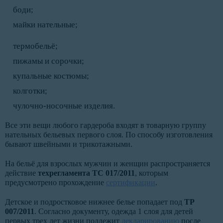
боди;
майки нательные;
термобельё;
пижамы и сорочки;
купальные костюмы;
колготки;
чулочно-носочные изделия.
Все эти вещи любого гардероба входят в товарную группу
нательных бельевых первого слоя. По способу изготовления
бывают швейными и трикотажными.
На бельё для взрослых мужчин и женщин распространяется
действие
техрегламента ТС 017/2011
, которым
предусмотрено прохождение
сертификации
.
Детское и подростковое нижнее белье попадает под
ТР
007/2011
. Согласно документу, одежда 1 слоя для детей
первых трех лет жизни подлежит
декларированию
после